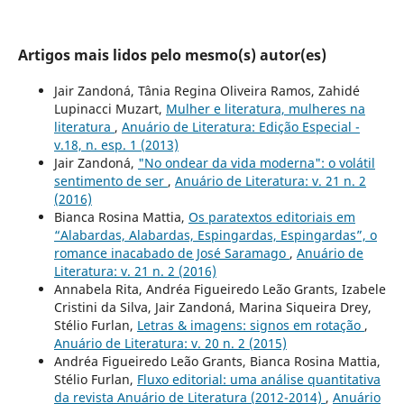
Artigos mais lidos pelo mesmo(s) autor(es)
Jair Zandoná, Tânia Regina Oliveira Ramos, Zahidé
Lupinacci Muzart,
Mulher e literatura, mulheres na
literatura
,
Anuário de Literatura: Edição Especial -
v.18, n. esp. 1 (2013)
Jair Zandoná,
"No ondear da vida moderna": o volátil
sentimento de ser
,
Anuário de Literatura: v. 21 n. 2
(2016)
Bianca Rosina Mattia,
Os paratextos editoriais em
“Alabardas, Alabardas, Espingardas, Espingardas”, o
romance inacabado de José Saramago
,
Anuário de
Literatura: v. 21 n. 2 (2016)
Annabela Rita, Andréa Figueiredo Leão Grants, Izabele
Cristini da Silva, Jair Zandoná, Marina Siqueira Drey,
Stélio Furlan,
Letras & imagens: signos em rotação
,
Anuário de Literatura: v. 20 n. 2 (2015)
Andréa Figueiredo Leão Grants, Bianca Rosina Mattia,
Stélio Furlan,
Fluxo editorial: uma análise quantitativa
da revista Anuário de Literatura (2012-2014)
,
Anuário