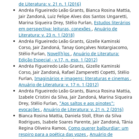
de Literatura: v. 21 n. 1 (2016)
Andréa Figueiredo Leão Grants, Bianca Rosina Mattia,
Jair Zandoná, Luiz Felipe Alves dos Santos Ungaretti,
Marina Siqueira Drey, Stélio Furlan,
Estudos literários
em perspectiva: leituras, conexões
,
Anuário de
Literatura: v. 23 n. 1 (2018)
Andréa Figueiredo Leão Grants, Gizelle Kaminski
Corso, Jair Zandoná, Tanay Gonçalves Notargiacomo,
Stélio Furlan,
Novel(h)os
,
Anuário de Literatura:
Edição Especial - v.17, n. esp. 1 (2012)
Andréa Figueiredo Leão Grants, Gizelle Kaminski
Corso, Jair Zandoná, Rafael Zamperetti Copetti, Stélio
Furlan,
Imaginários e imagens: literaturas e cinemas
,
Anuário de Literatura: v. 17 n. 1 (2012)
Andréa Figueiredo Leão Grants, Bianca Rosina Mattia,
Izabele Cristini da Silva, Jair Zandoná, Marina Siqueira
Drey, Stélio Furlan,
"Aos saltos e aos pinotes":
evocações
,
Anuário de Literatura: v. 21 n. 2 (2016)
Bianca Rosina Mattia, Daniela Stoll, Elton da Silva
Rodrigues, Isabele Soares Parente, Jair Zandoná, Tânia
Regina Oliveira Ramos,
Como querer balburdiar: um
respiro para a poética das vozes
,
Anuário de