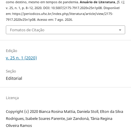
como destino, mesmo em tempos de pandemia.
Anuário de Literatura
,
[S. l.]
,
v. 25, n. 1, p. 8–12, 2020. DOI: 10.5007/2175-7917.2020v25n1p08. Disponível
em: https://periodicos.ufsc.br/index.php/literatura/article/view/2175-
7917.2020v25n1p08. Acesso em: 7 ago. 2026.
Fomatos de Citação
Edição
v. 25 n. 1 (2020)
Seção
Editorial
Licença
Copyright (c) 2020 Bianca Rosina Mattia, Daniela Stoll, Elton da Silva
Rodrigues, Isabele Soares Parente, Jair Zandoná, Tânia Regina
Oliveira Ramos