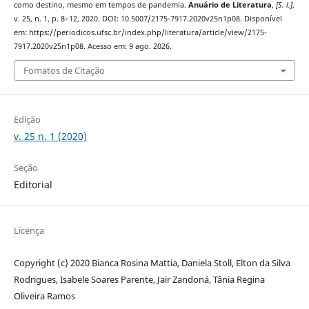
como destino, mesmo em tempos de pandemia.
Anuário de Literatura
,
[S. l.]
,
v. 25, n. 1, p. 8–12, 2020. DOI: 10.5007/2175-7917.2020v25n1p08. Disponível
em: https://periodicos.ufsc.br/index.php/literatura/article/view/2175-
7917.2020v25n1p08. Acesso em: 9 ago. 2026.
Fomatos de Citação
Edição
v. 25 n. 1 (2020)
Seção
Editorial
Licença
Copyright (c) 2020 Bianca Rosina Mattia, Daniela Stoll, Elton da Silva
Rodrigues, Isabele Soares Parente, Jair Zandoná, Tânia Regina
Oliveira Ramos