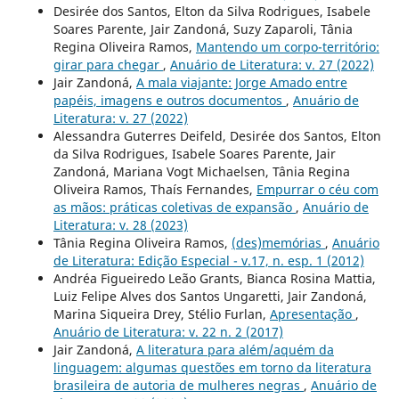
Desirée dos Santos, Elton da Silva Rodrigues, Isabele
Soares Parente, Jair Zandoná, Suzy Zaparoli, Tânia
Regina Oliveira Ramos,
Mantendo um corpo-território:
girar para chegar
,
Anuário de Literatura: v. 27 (2022)
Jair Zandoná,
A mala viajante: Jorge Amado entre
papéis, imagens e outros documentos
,
Anuário de
Literatura: v. 27 (2022)
Alessandra Guterres Deifeld, Desirée dos Santos, Elton
da Silva Rodrigues, Isabele Soares Parente, Jair
Zandoná, Mariana Vogt Michaelsen, Tânia Regina
Oliveira Ramos, Thaís Fernandes,
Empurrar o céu com
as mãos: práticas coletivas de expansão
,
Anuário de
Literatura: v. 28 (2023)
Tânia Regina Oliveira Ramos,
(des)memórias
,
Anuário
de Literatura: Edição Especial - v.17, n. esp. 1 (2012)
Andréa Figueiredo Leão Grants, Bianca Rosina Mattia,
Luiz Felipe Alves dos Santos Ungaretti, Jair Zandoná,
Marina Siqueira Drey, Stélio Furlan,
Apresentação
,
Anuário de Literatura: v. 22 n. 2 (2017)
Jair Zandoná,
A literatura para além/aquém da
linguagem: algumas questões em torno da literatura
brasileira de autoria de mulheres negras
,
Anuário de