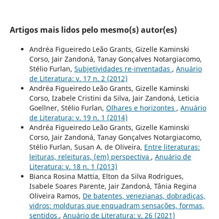
Artigos mais lidos pelo mesmo(s) autor(es)
Andréa Figueiredo Leão Grants, Gizelle Kaminski
Corso, Jair Zandoná, Tanay Gonçalves Notargiacomo,
Stélio Furlan,
Subjetividades re-inventadas
,
Anuário
de Literatura: v. 17 n. 2 (2012)
Andréa Figueiredo Leão Grants, Gizelle Kaminski
Corso, Izabele Cristini da Silva, Jair Zandoná, Leticia
Goellner, Stélio Furlan,
Olhares e horizontes
,
Anuário
de Literatura: v. 19 n. 1 (2014)
Andréa Figueiredo Leão Grants, Gizelle Kaminski
Corso, Jair Zandoná, Tanay Gonçalves Notargiacomo,
Stélio Furlan, Susan A. de Oliveira,
Entre literaturas:
leituras, releituras, (em) perspectiva
,
Anuário de
Literatura: v. 18 n. 1 (2013)
Bianca Rosina Mattia, Elton da Silva Rodrigues,
Isabele Soares Parente, Jair Zandoná, Tânia Regina
Oliveira Ramos,
De batentes, venezianas, dobradiças,
vidros: molduras que enquadram sensações, formas,
sentidos
,
Anuário de Literatura: v. 26 (2021)