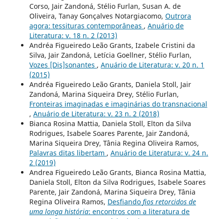
Corso, Jair Zandoná, Stélio Furlan, Susan A. de
Oliveira, Tanay Gonçalves Notargiacomo,
Outrora
agora: tessituras contemporâneas
,
Anuário de
Literatura: v. 18 n. 2 (2013)
Andréa Figueiredo Leão Grants, Izabele Cristini da
Silva, Jair Zandoná, Letícia Goellner, Stélio Furlan,
Vozes [Dis]sonantes
,
Anuário de Literatura: v. 20 n. 1
(2015)
Andréa Figueiredo Leão Grants, Daniela Stoll, Jair
Zandoná, Marina Siqueira Drey, Stélio Furlan,
Fronteiras imaginadas e imaginárias do transnacional
,
Anuário de Literatura: v. 23 n. 2 (2018)
Bianca Rosina Mattia, Daniela Stoll, Elton da Silva
Rodrigues, Isabele Soares Parente, Jair Zandoná,
Marina Siqueira Drey, Tânia Regina Oliveira Ramos,
Palavras ditas libertam
,
Anuário de Literatura: v. 24 n.
2 (2019)
Andrea Figueiredo Leão Grants, Bianca Rosina Mattia,
Daniela Stoll, Elton da Silva Rodrigues, Isabele Soares
Parente, Jair Zandoná, Marina Siqueira Drey, Tânia
Regina Oliveira Ramos,
Desfiando
fios retorcidos de
uma longa história
: encontros com a literatura de