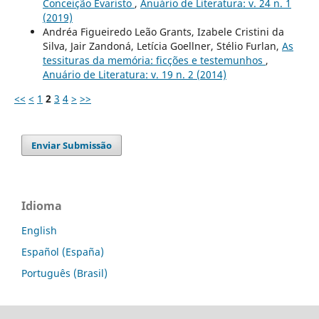
Conceição Evaristo
,
Anuário de Literatura: v. 24 n. 1
(2019)
Andréa Figueiredo Leão Grants, Izabele Cristini da
Silva, Jair Zandoná, Letícia Goellner, Stélio Furlan,
As
tessituras da memória: ficções e testemunhos
,
Anuário de Literatura: v. 19 n. 2 (2014)
<<
<
1
2
3
4
>
>>
Enviar Submissão
Idioma
English
Español (España)
Português (Brasil)