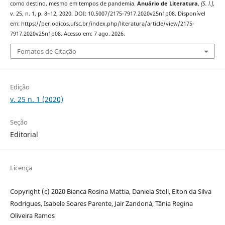
como destino, mesmo em tempos de pandemia.
Anuário de Literatura
,
[S. l.]
,
v. 25, n. 1, p. 8–12, 2020. DOI: 10.5007/2175-7917.2020v25n1p08. Disponível
em: https://periodicos.ufsc.br/index.php/literatura/article/view/2175-
7917.2020v25n1p08. Acesso em: 7 ago. 2026.
Fomatos de Citação
Edição
v. 25 n. 1 (2020)
Seção
Editorial
Licença
Copyright (c) 2020 Bianca Rosina Mattia, Daniela Stoll, Elton da Silva
Rodrigues, Isabele Soares Parente, Jair Zandoná, Tânia Regina
Oliveira Ramos