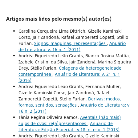
Artigos mais lidos pelo mesmo(s) autor(es)
Carolina Cerqueira Lima Dittrich, Gizelle Kaminski
Corso, Jair Zandoná, Rafael Zamperetti Copetti, Stélio
Furlan,
Signos, máquinas, representações
,
Anuário
de Literatura: v. 16 n. 1 (2011)
Andréa Figueiredo Leão Grants, Bianca Rosina Mattia,
Izabele Cristini da Silva, Jair Zandoná, Marina Siqueira
Drey, Stélio Furlan,
Colagens da heterogeneidade
contemporânea
,
Anuário de Literatura: v. 21 n. 1
(2016)
Andréa Figueiredo Leão Grants, Fernanda Müller,
Gizelle Kaminski Corso, Jair Zandoná, Rafael
Zamperetti Copetti, Stélio Furlan,
Derivas: modos,
formas, sentidos, sensações
,
Anuário de Literatura: v.
16 n. 2 (2011)
Tânia Regina Oliveira Ramos,
Aventais (não mais)
sujos de ovos: re(a)presentações
,
Anuário de
Literatura: Edição Especial - v.18, n. esp. 1 (2013)
Andréa Figueiredo Leão Grants, Gizelle Kaminski