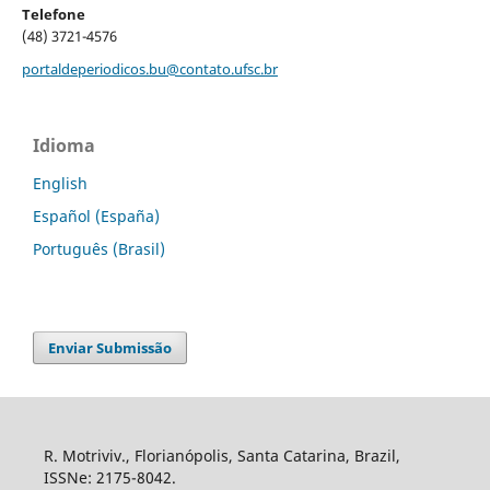
Telefone
(48) 3721-4576
portaldeperiodicos.bu@contato.ufsc.br
Idioma
English
Español (España)
Português (Brasil)
Enviar Submissão
R. Motriviv., Florianópolis, Santa Catarina, Brazil,
ISSNe: 2175-8042.