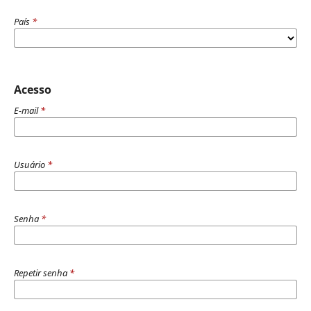
País
*
Acesso
E-mail
*
Usuário
*
Senha
*
Repetir senha
*