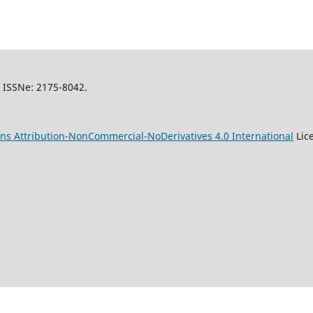
l, ISSNe: 2175-8042.
s Attribution-NonCommercial-NoDerivatives 4.0 International
Lic