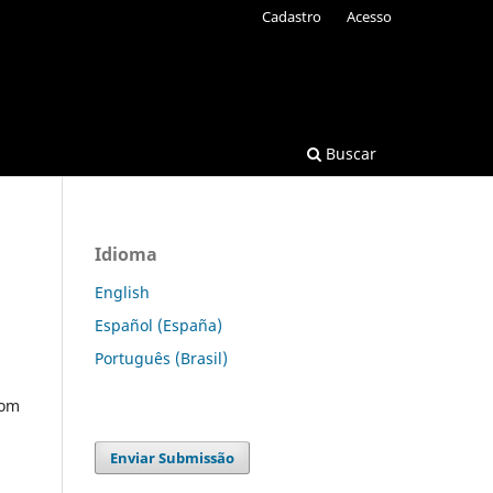
Cadastro
Acesso
Buscar
Idioma
English
Español (España)
Português (Brasil)
com
Enviar Submissão