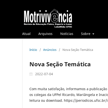
Atual
Arquivos
Notícias
Sobre
Início
/
Anúncios
/
Nova Seção Temática
Nova Seção Temática
2022-07-04
Com muita satisfação, informamos a publicação
os colegas da UFPel Ricardo, Mariângela e Inacio
leitura ou download. https://periodicos.ufsc.br