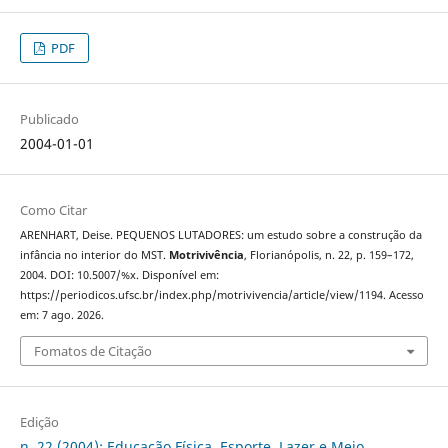
PDF
Publicado
2004-01-01
Como Citar
ARENHART, Deise. PEQUENOS LUTADORES: um estudo sobre a construção da
infância no interior do MST.
Motrivivência
, Florianópolis, n. 22, p. 159–172,
2004. DOI: 10.5007/%x. Disponível em:
https://periodicos.ufsc.br/index.php/motrivivencia/article/view/1194. Acesso
em: 7 ago. 2026.
Fomatos de Citação
Edição
n. 22 (2004): Educação Física, Esporte, Lazer e Meio