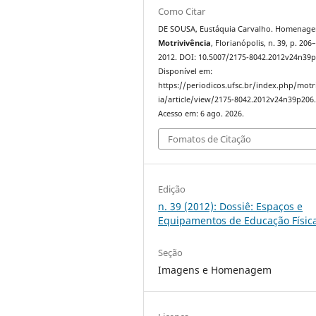
Como Citar
DE SOUSA, Eustáquia Carvalho. Homenag
Motrivivência
, Florianópolis, n. 39, p. 206
2012. DOI: 10.5007/2175-8042.2012v24n39p
Disponível em:
https://periodicos.ufsc.br/index.php/motr
ia/article/view/2175-8042.2012v24n39p206
Acesso em: 6 ago. 2026.
Fomatos de Citação
Edição
n. 39 (2012): Dossiê: Espaços e
Equipamentos de Educação Físic
Seção
Imagens e Homenagem