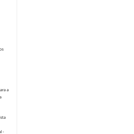
tos
ara a
a
ista
e
l -