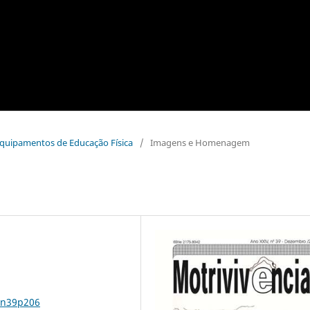
 Equipamentos de Educação Física
/
Imagens e Homenagem
4n39p206