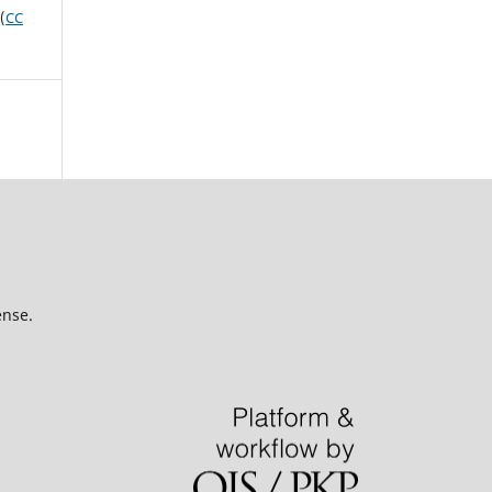
(
CC
ense.