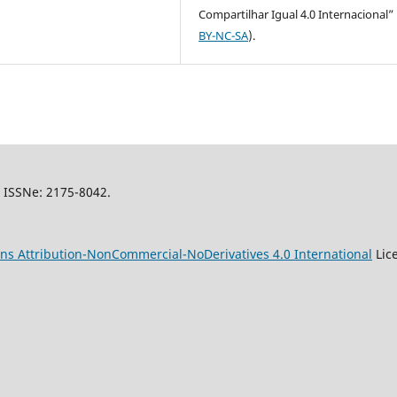
Compartilhar Igual 4.0 Internacional” 
BY-NC-SA
).
l, ISSNe: 2175-8042.
s Attribution-NonCommercial-NoDerivatives 4.0 International
Lic