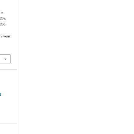
em.
–209,
206.
ivivenc
.
a