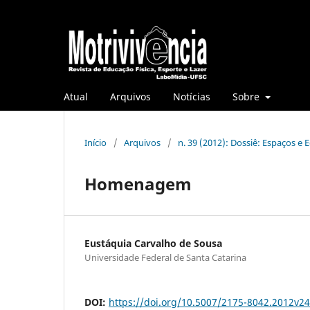
Atual
Arquivos
Notícias
Sobre
Início
/
Arquivos
/
n. 39 (2012): Dossiê: Espaços e
Homenagem
Eustáquia Carvalho de Sousa
Universidade Federal de Santa Catarina
DOI:
https://doi.org/10.5007/2175-8042.2012v2