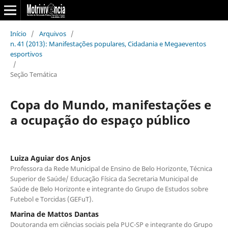
Início
/
Arquivos
/
n. 41 (2013): Manifestações populares, Cidadania e Megaeventos
esportivos
/
Seção Temática
Copa do Mundo, manifestações e
a ocupação do espaço público
Luiza Aguiar dos Anjos
Professora da Rede Municipal de Ensino de Belo Horizonte, Técnica
Superior de Saúde/ Educação Física da Secretaria Municipal de
Saúde de Belo Horizonte e integrante do Grupo de Estudos sobre
Futebol e Torcidas (GEFuT).
Marina de Mattos Dantas
Doutoranda em ciências sociais pela PUC-SP e integrante do Grupo