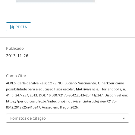
PDF/A
Publicado
2013-11-26
Como Citar
ALVES, Carla da Silva Reis; CORSINO, Luciano Nascimento. O parkour como
possibilidade para a educação física escolar.
Motrivivência
, Florianópolis, n.
41, p. 247–257, 2013. DOI: 10.5007/2175-8042.2013v25n41p247. Disponível em:
https://periodicos.ufsc.br/index.php/motrivivencia/article/view/2175-
8042.2013v25n41p247. Acesso em: 8 ago. 2026.
Fomatos de Citação