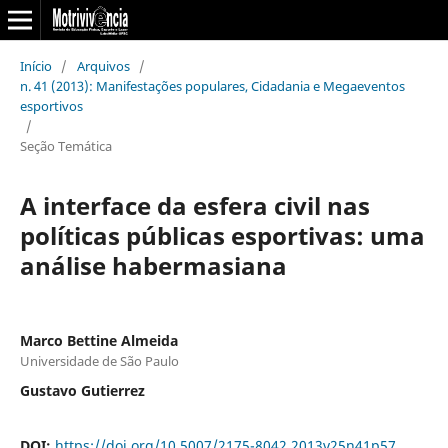
Início
/
Arquivos
/
n. 41 (2013): Manifestações populares, Cidadania e Megaeventos
esportivos
/
Seção Temática
A interface da esfera civil nas
políticas públicas esportivas: uma
análise habermasiana
Marco Bettine Almeida
Universidade de São Paulo
Gustavo Gutierrez
DOI:
https://doi.org/10.5007/2175-8042.2013v25n41p57