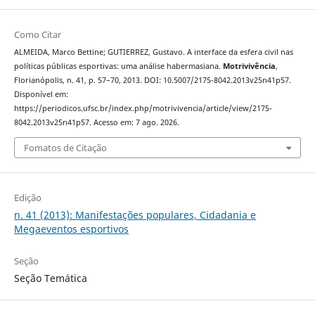
Como Citar
ALMEIDA, Marco Bettine; GUTIERREZ, Gustavo. A interface da esfera civil nas
políticas públicas esportivas: uma análise habermasiana.
Motrivivência
,
Florianópolis, n. 41, p. 57–70, 2013. DOI: 10.5007/2175-8042.2013v25n41p57.
Disponível em:
https://periodicos.ufsc.br/index.php/motrivivencia/article/view/2175-
8042.2013v25n41p57. Acesso em: 7 ago. 2026.
Fomatos de Citação
Edição
n. 41 (2013): Manifestações populares, Cidadania e
Megaeventos esportivos
Seção
Seção Temática