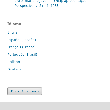
Livro Infantil e Juvenil - FNLIJ: apresentação
,
Perspectiva: v. 2 n. 4 (1985)
Idioma
English
Español (España)
Français (France)
Português (Brasil)
Italiano
Deutsch
Enviar Submissão