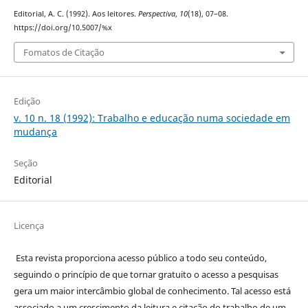
Editorial, A. C. (1992). Aos leitores.
Perspectiva
,
10
(18), 07–08.
https://doi.org/10.5007/%x
Fomatos de Citação
Edição
v. 10 n. 18 (1992): Trabalho e educação numa sociedade em
mudança
Seção
Editorial
Licença
Esta revista proporciona acesso público a todo seu conteúdo,
seguindo o princípio de que tornar gratuito o acesso a pesquisas
gera um maior intercâmbio global de conhecimento. Tal acesso está
associado a um crescimento da leitura e citação do trabalho de um