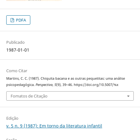
PDFA
Publicado
1987-01-01
Como Citar
Martins, C. C. (1987). Chiquita bacana e as outras pequetitas: uma análise
psicopedagógica.
Perspectiva
,
5
(9), 39–46. https://doi.org/10.5007/%x
Fomatos de Citação
Edição
v. 5 n. 9 (1987): Em torno da literatura infantil
Seção