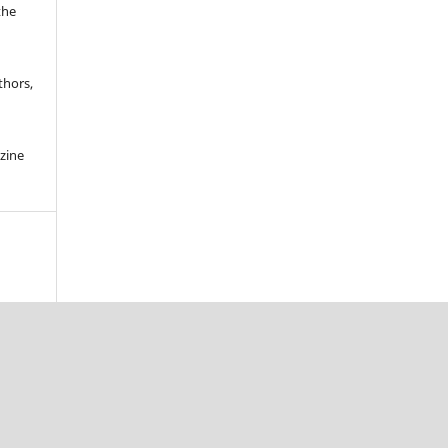
the
thors,
c
zine