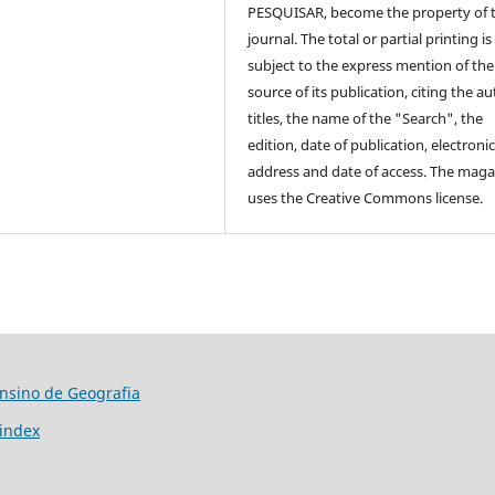
PESQUISAR, become the property of 
journal. The total or partial printing is
subject to the express mention of the
source of its publication, citing the au
titles, the name of the "Search", the
edition, date of publication, electroni
address and date of access. The maga
uses the Creative Commons license.
Ensino de Geografia
/index