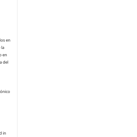
dos en
 la
 o en
a del
rónico
d in