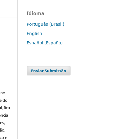
Idioma
Português (Brasil)
English
Español (España)
Enviar Submissão
 no
e do
, fica
ência
es,
ão,
co e