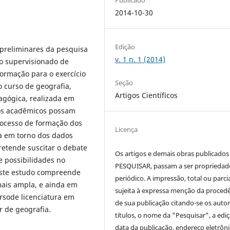
2014-10-30
Edição
 preliminares da pesquisa
v. 1 n. 1 (2014)
o supervisionado de
formação para o exercício
Seção
o curso de geografia,
Artigos Científicos
dagógica, realizada em
sos acadêmicos possam
rocesso de formação dos
Licença
va em torno dos dados
retende suscitar o debate
Os artigos e demais obras publicados
 possibilidades no
PESQUISAR, passam a ser propriedad
 este estudo compreende
periódico. A impressão, total ou parcial
mais ampla, e ainda em
sujeita à expressa menção da proced
ursode licenciatura em
de sua publicação citando-se os autor
r de geografia.
títulos, o nome da "Pesquisar", a ediç
data da publicação, endereço eletrôni