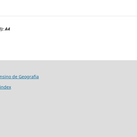
): A4
Ensino de Geografia
/index