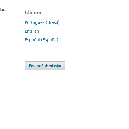
lar,
Idioma
Português (Brasil)
English
Español (España)
Enviar Submissão