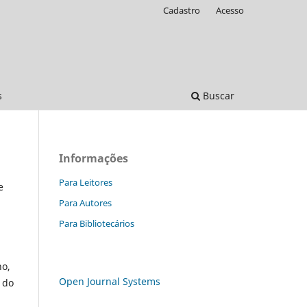
Cadastro
Acesso
s
Buscar
Informações
Para Leitores
e
Para Autores
Para Bibliotecários
no,
Open Journal Systems
 do