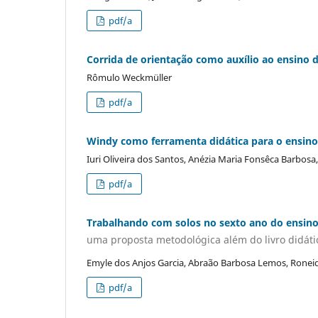
pdf/a
Corrida de orientação como auxílio ao ensino d
Rômulo Weckmüller
pdf/a
Windy como ferramenta didática para o ensino 
Iuri Oliveira dos Santos, Anézia Maria Fonsêca Barbos
pdf/a
Trabalhando com solos no sexto ano do ensin
uma proposta metodológica além do livro didáti
Emyle dos Anjos Garcia, Abraão Barbosa Lemos, Ronei
pdf/a