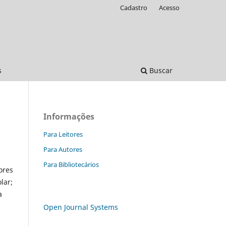
Cadastro
Acesso
s
Buscar
Informações
Para Leitores
Para Autores
Para Bibliotecários
ores
lar;
a
Open Journal Systems