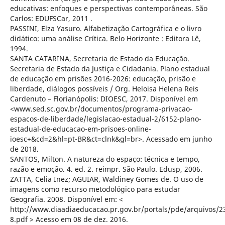
educativas: enfoques e perspectivas contemporâneas. São
Carlos: EDUFSCar, 2011 .
PASSINI, Elza Yasuro. Alfabetização Cartográfica e o livro
didático: uma análise Crítica. Belo Horizonte : Editora Lê,
1994.
SANTA CATARINA, Secretaria de Estado da Educação.
Secretaria de Estado da Justiça e Cidadania. Plano estadual
de educação em prisões 2016-2026: educação, prisão e
liberdade, diálogos possíveis / Org. Heloisa Helena Reis
Cardenuto – Florianópolis: DIOESC, 2017. Disponível em
<www.sed.sc.gov.br/documentos/programa-privacao-
espacos-de-liberdade/legislacao-estadual-2/6152-plano-
estadual-de-educacao-em-prisoes-online-
ioesc+&cd=2&hl=pt-BR&ct=clnk&gl=br>. Acessado em junho
de 2018.
SANTOS, Milton. A natureza do espaço: técnica e tempo,
razão e emoção. 4. ed. 2. reimpr. São Paulo. Edusp, 2006.
ZATTA, Celia Inez; AGUIAR, Waldiney Gomes de. O uso de
imagens como recurso metodológico para estudar
Geografia. 2008. Disponível em: <
http://www.diaadiaeducacao.pr.gov.br/portals/pde/arquivos/2
8.pdf > Acesso em 08 de dez. 2016.