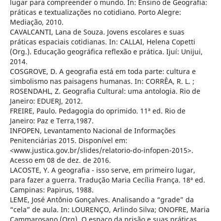
lugar para compreender o mundo. In: Ensino de Geografia:
práticas e textualizações no cotidiano. Porto Alegre:
Mediação, 2010.
CAVALCANTI, Lana de Souza. Jovens escolares e suas
práticas espaciais cotidianas. In: CALLAI, Helena Copetti
(Org.). Educação geográfica reflexão e prática. Ijuí: Unijui,
2014.
COSGROVE, D. A geografia está em toda parte: cultura e
simbolismo nas paisagens humanas. In: CORRÊA, R. L. ;
ROSENDAHL, Z. Geografia Cultural: uma antologia. Rio de
Janeiro: EDUERJ, 2012.
FREIRE, Paulo. Pedagogia do oprimido. 11ª ed. Rio de
Janeiro: Paz e Terra,1987.
INFOPEN, Levantamento Nacional de Informações
Penitenciárias 2015. Disponível em:
<www.justica.gov.br/slides/relatorio-do-infopen-2015>.
Acesso em 08 de dez. de 2016.
LACOSTE, Y. A geografia - isso serve, em primeiro lugar,
para fazer a guerra. Tradução Maria Cecília França. 18ª ed.
Campinas: Papirus, 1988.
LEME, José Antônio Gonçalves. Analisando a “grade” da
“cela” de aula. In: LOURENÇO, Arlindo Silva; ONOFRE, Maria
Cammarosano (Org). O espaço da prisão e suas práticas