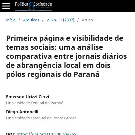
Início
/
Arquivos
/
v. 6 n. 11 (2007)
/
Artigo
Primeira página e visibilidade de
temas sociais: uma análise
comparativa entre jornais diários
de abrangência local em dois
pólos regionais do Paraná
Emerson Urizzi Cervi
Universidade Federal do Paraná
Diego Antonelli
Universidade Estadual de Ponta Grossa
DOI:
https://doi.org/10.5007/%25x