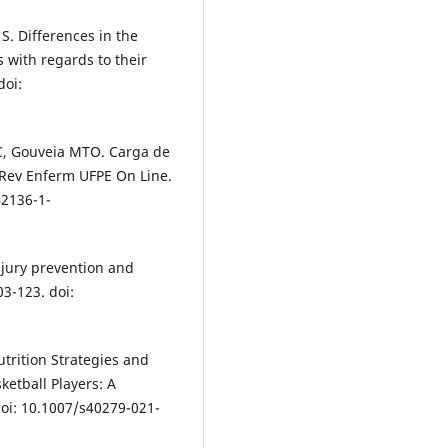
S. Differences in the
s with regards to their
doi:
C, Gouveia MTO. Carga de
. Rev Enferm UFPE On Line.
42136-1-
njury prevention and
03-123. doi:
utrition Strategies and
ketball Players: A
doi: 10.1007/s40279-021-