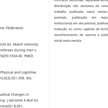
contratos adicionais separadamente
distribuição não exclusiva da ver
trabalho publicada nesta revist
exemplo, publicação em reposi
institucional, em site pessoal, public
ne: Fédération
tradução ou como capítulo de livro
reconhecimento de autoria e publ
inicial nesta revista.
icht AS. Match intensity
l referees during men's
;56(9):1034-40. PMID:
Physical and cognitive
5;6(3):351-358. doi:
tudinal changes in
ng. J Gerontol A Biol Sci
erona/61.8.851.