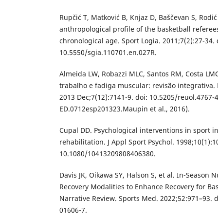
Rupčić T, Matković B, Knjaz D, Baščevan S, Rodić 
anthropological profile of the basketball referee
chronological age. Sport Logia. 2011;7(2):27-34. 
10.5550/sgia.110701.en.027R.
Almeida LW, Robazzi MLC, Santos RM, Costa LM
trabalho e fadiga muscular: revisão integrativa
2013 Dec;7(12):7141-9. doi: 10.5205/reuol.4767-
ED.0712esp201323.Maupin et al., 2016).
Cupal DD. Psychological interventions in sport i
rehabilitation. J Appl Sport Psychol. 1998;10(1):1
10.1080/10413209808406380.
Davis JK, Oikawa SY, Halson S, et al. In-Season N
Recovery Modalities to Enhance Recovery for Bas
Narrative Review. Sports Med. 2022;52:971–93. 
01606-7.