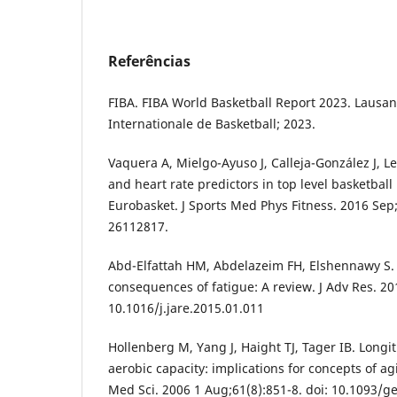
Referências
FIBA. FIBA World Basketball Report 2023. Lausan
Internationale de Basketball; 2023.
Vaquera A, Mielgo-Ayuso J, Calleja-González J, Le
and heart rate predictors in top level basketbal
Eurobasket. J Sports Med Phys Fitness. 2016 Sep
26112817.
Abd-Elfattah HM, Abdelazeim FH, Elshennawy S. 
consequences of fatigue: A review. J Adv Res. 201
10.1016/j.jare.2015.01.011
Hollenberg M, Yang J, Haight TJ, Tager IB. Longi
aerobic capacity: implications for concepts of agi
Med Sci. 2006 1 Aug;61(8):851-8. doi: 10.1093/g