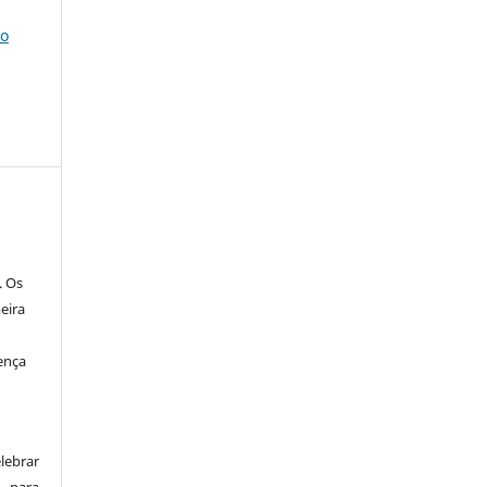
ho
. Os
eira
ença
lebrar