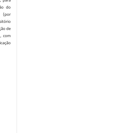
, para
são do
a (por
tório
ação de
), com
icação