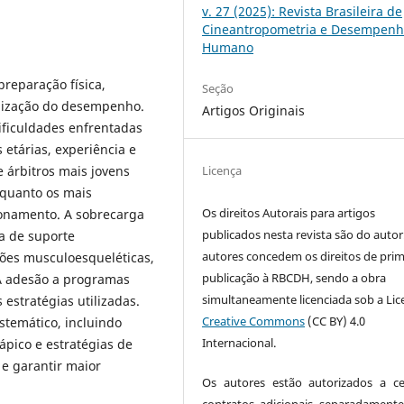
v. 27 (2025): Revista Brasileira de
Cineantropometria e Desempen
Humano
reparação física,
Seção
imização do desempenho.
Artigos Originais
ificuldades enfrentadas
 etárias, experiência e
 árbitros mais jovens
Licença
nquanto os mais
Os direitos Autorais para artigos
ionamento. A sobrecarga
publicados nesta revista são do autor
ia de suporte
autores concedem os direitos de prim
sões musculoesqueléticas,
publicação à RBCDH, sendo a obra
A adesão a programas
simultaneamente licenciada sob a Lic
 estratégias utilizadas.
Creative Commons
(CC BY) 4.0
stemático, incluindo
Internacional.
pico e estratégias de
 e garantir maior
Os autores estão autorizados a ce