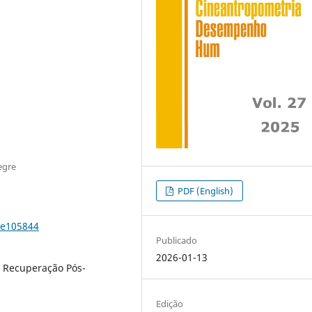
egre
PDF (English)
7e105844
Publicado
2026-01-13
, Recuperação Pós-
Edição