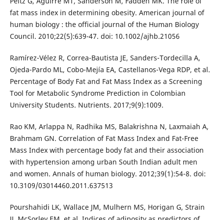
Peltz G, Aguirre MT, Sanderson M, Fadden MK. The role of
fat mass index in determining obesity. American journal of
human biology : the official journal of the Human Biology
Council. 2010;22(5):639-47. doi: 10.1002/ajhb.21056
Ramírez-Vélez R, Correa-Bautista JE, Sanders-Tordecilla A,
Ojeda-Pardo ML, Cobo-Mejía EA, Castellanos-Vega RDP, et al.
Percentage of Body Fat and Fat Mass Index as a Screening
Tool for Metabolic Syndrome Prediction in Colombian
University Students. Nutrients. 2017;9(9):1009.
Rao KM, Arlappa N, Radhika MS, Balakrishna N, Laxmaiah A,
Brahmam GN. Correlation of Fat Mass Index and Fat-Free
Mass Index with percentage body fat and their association
with hypertension among urban South Indian adult men
and women. Annals of human biology. 2012;39(1):54-8. doi:
10.3109/03014460.2011.637513
Pourshahidi LK, Wallace JM, Mulhern MS, Horigan G, Strain
JJ, McSorley EM, et al. Indices of adiposity as predictors of