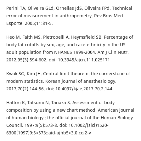
Perini TA, Oliveira GLd, Ornellas JdS, Oliveira FPd. Technical
error of measurement in anthropometry. Rev Bras Med
Esporte. 2005;11:81-5.
Heo M, Faith MS, Pietrobelli A, Heymsfield SB. Percentage of
body fat cutoffs by sex, age, and race-ethnicity in the US
adult population from NHANES 1999-2004. Am J Clin Nutr.
2012;95(3):594-602. doi: 10.3945/ajcn.111.025171
Kwak SG, Kim JH. Central limit theorem: the cornerstone of
modern statistics. Korean journal of anesthesiology.
2017;70(2):144-56. doi: 10.4097/kjae.2017.70.2.144
Hattori K, Tatsumi N, Tanaka S. Assessment of body
composition by using a new chart method. American journal
of human biology : the official journal of the Human Biology
Council. 1997;9(5):573-8. doi: 10.1002/(sici)1520-
6300(1997)9:5<573::aid-ajhb5>3.0.co;2-v