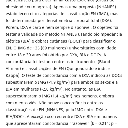
obesidade ou magreza). Apenas uma proposta (NHANES)
estabeleceu oito categorias de classificação EN (IMG), mas
foi determinada por densitometria corporal total (DXA).
Porém, DXA é caro e nem sempre disponível. O objetivo foi
testar a validade do método NHANES usando bioimpedância
elétrica (BIA) e dobras cutâneas (DOCs) para classificar o
EN. O IMG de 135 (69 mulheres) universitários com idade
entre 18 e 30 anos foi obtido por DXA, BIA e DOCs. A
concordância foi testada entre os instrumentos (Bland-
Altman) e classificações de EN (Qui quadrado e índice
Kappa). O teste de concordância com a DXA indicou as DOCs
subestimarem o IMG (-1,9 kg/m²) para ambos os sexos e a
BIA em mulheres (-2,0 kg/m²). No entanto, as BIA
superestimaram o IMG (1,4 kg/m²) nos homens, embora
com menos viés. Não houve concordância entre as
classificações de EN (NHANES) pelo IMG entre DXA e
BIA/DOCs. A exceção ocorreu entre DXA e BIA em homens
que apresentaram concordância "razoável" (k = 0,214; p =