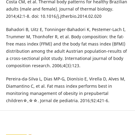
Costa CM, et al. Thermal body patterns for healthy Brazilian
adults (male and female). Journal of thermal biology.
2014;42:1-8. doi: 10.1016/j.jtherbio.2014.02.020
Bahadori B, Uitz E, Tonninger-Bahadori K, Pestemer-Lach I,
Trummer M, Thonhofer R, et al. Body composition: the fat-
free mass index (FFMI) and the body fat mass index (BFMI)
distribution among the adult Austrian population-results of
a cross-sectional pilot study. International journal of body
composition research. 2006;4(3):123.
Pereira-da-Silva L, Dias MP-G, Dionísio E, Virella D, Alves M,
Diamantino C, et al. Fat mass index performs best in
monitoring management of obesity in prepubertal
children☆,☆☆. Jornal de pediatria. 2016;92:421-6.