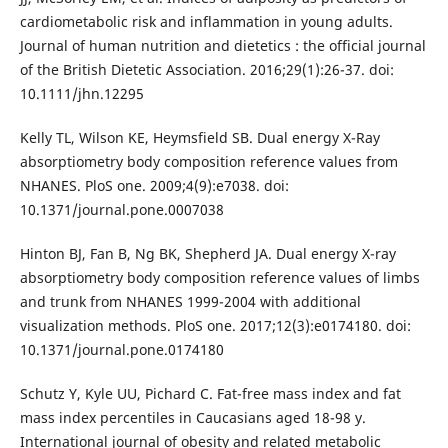
cardiometabolic risk and inflammation in young adults.
Journal of human nutrition and dietetics : the official journal
of the British Dietetic Association. 2016;29(1):26-37. doi:
10.1111/jhn.12295
Kelly TL, Wilson KE, Heymsfield SB. Dual energy X-Ray
absorptiometry body composition reference values from
NHANES. PloS one. 2009;4(9):e7038. doi:
10.1371/journal.pone.0007038
Hinton BJ, Fan B, Ng BK, Shepherd JA. Dual energy X-ray
absorptiometry body composition reference values of limbs
and trunk from NHANES 1999-2004 with additional
visualization methods. PloS one. 2017;12(3):e0174180. doi:
10.1371/journal.pone.0174180
Schutz Y, Kyle UU, Pichard C. Fat-free mass index and fat
mass index percentiles in Caucasians aged 18-98 y.
International journal of obesity and related metabolic