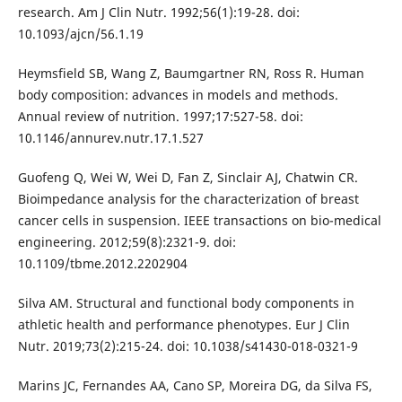
research. Am J Clin Nutr. 1992;56(1):19-28. doi:
10.1093/ajcn/56.1.19
Heymsfield SB, Wang Z, Baumgartner RN, Ross R. Human
body composition: advances in models and methods.
Annual review of nutrition. 1997;17:527-58. doi:
10.1146/annurev.nutr.17.1.527
Guofeng Q, Wei W, Wei D, Fan Z, Sinclair AJ, Chatwin CR.
Bioimpedance analysis for the characterization of breast
cancer cells in suspension. IEEE transactions on bio-medical
engineering. 2012;59(8):2321-9. doi:
10.1109/tbme.2012.2202904
Silva AM. Structural and functional body components in
athletic health and performance phenotypes. Eur J Clin
Nutr. 2019;73(2):215-24. doi: 10.1038/s41430-018-0321-9
Marins JC, Fernandes AA, Cano SP, Moreira DG, da Silva FS,