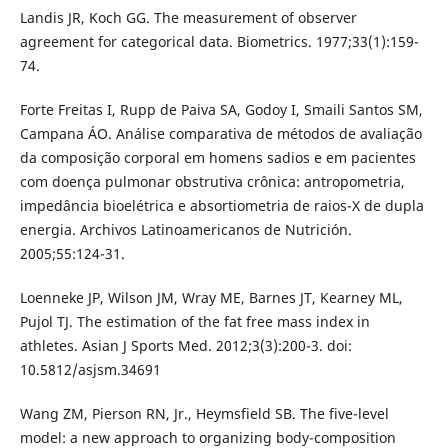
Landis JR, Koch GG. The measurement of observer
agreement for categorical data. Biometrics. 1977;33(1):159-
74.
Forte Freitas I, Rupp de Paiva SA, Godoy I, Smaili Santos SM,
Campana ÁO. Análise comparativa de métodos de avaliação
da composição corporal em homens sadios e em pacientes
com doença pulmonar obstrutiva crônica: antropometria,
impedância bioelétrica e absortiometria de raios-X de dupla
energia. Archivos Latinoamericanos de Nutrición.
2005;55:124-31.
Loenneke JP, Wilson JM, Wray ME, Barnes JT, Kearney ML,
Pujol TJ. The estimation of the fat free mass index in
athletes. Asian J Sports Med. 2012;3(3):200-3. doi:
10.5812/asjsm.34691
Wang ZM, Pierson RN, Jr., Heymsfield SB. The five-level
model: a new approach to organizing body-composition