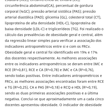
circunferência abdominal(CA), percentual de gordura
corporal (%GC); pressão arterial sistólica (PAS); pressão
arterial diastólica (PAD); glicemia (GL), colesterol total (CT),
lipoproteína de alta densidade (HDL-C), lipoproteína de
baixa densidade (LDL-C) e triglicerídeos (TG). Foi realizado o
cálculo das prevalências de obesidade geral e central, além
da regressão linear simples para verificar a associação dos
indicadores antropométricos entre si e com os FRCv.
Obesidade geral e central foi identificado em 19% e 17%
dos docentes respectivamente. As melhores associações
entre os indicadores antropométricos se deram entre IMC e
RCE (R²=0,81), RCE e CA (R²=0,78) e IMC e CA (R²=0,76),
sendo todas positivas. Entre indicadores antropométricos e
FRCv, as melhores associações encontradas foram entre RCE
e TG (R²=0,25), CA e PAS (R²=0,18) e RCQ e HDL (R²=0,19),
sendo as duas primeiras associações positivas e a última
negativa. Conclui-se que aproximadamente um a cada cinco
docentes apresentou obesidade. O indicador de obesidade