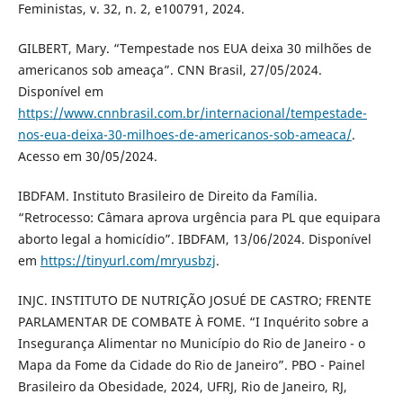
Feministas, v. 32, n. 2, e100791, 2024.
GILBERT, Mary. “Tempestade nos EUA deixa 30 milhões de
americanos sob ameaça”. CNN Brasil, 27/05/2024.
Disponível em
https://www.cnnbrasil.com.br/internacional/tempestade-
nos-eua-deixa-30-milhoes-de-americanos-sob-ameaca/
.
Acesso em 30/05/2024.
IBDFAM. Instituto Brasileiro de Direito da Família.
“Retrocesso: Câmara aprova urgência para PL que equipara
aborto legal a homicídio”. IBDFAM, 13/06/2024. Disponível
em
https://tinyurl.com/mryusbzj
.
INJC. INSTITUTO DE NUTRIÇÃO JOSUÉ DE CASTRO; FRENTE
PARLAMENTAR DE COMBATE À FOME. “I Inquérito sobre a
Insegurança Alimentar no Município do Rio de Janeiro - o
Mapa da Fome da Cidade do Rio de Janeiro”. PBO - Painel
Brasileiro da Obesidade, 2024, UFRJ, Rio de Janeiro, RJ,