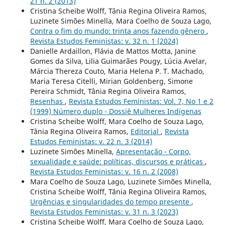
21 n. 2 (2013)
Cristina Scheibe Wolff, Tânia Regina Oliveira Ramos,
Luzinete Simões Minella, Mara Coelho de Souza Lago,
Contra o fim do mundo: trinta anos fazendo gênero
,
Revista Estudos Feministas: v. 32 n. 1 (2024)
Danielle Ardaillon, Flávia de Mattos Motta, Janine
Gomes da Silva, Lilia Guimarães Pougy, Lúcia Avelar,
Márcia Thereza Couto, Maria Helena P. T. Machado,
Maria Teresa Citelli, Mirian Goldenberg, Simone
Pereira Schmidt, Tânia Regina Oliveira Ramos,
Resenhas
,
Revista Estudos Feministas: Vol. 7, No 1 e 2
(1999) Número duplo - Dossiê Mulheres Indígenas
Cristina Scheibe Wolff, Mara Coelho de Souza Lago,
Tânia Regina Oliveira Ramos,
Editorial
,
Revista
Estudos Feministas: v. 22 n. 3 (2014)
Luzinete Simões Minella,
Apresentação - Corpo,
sexualidade e saúde: políticas, discursos e práticas
,
Revista Estudos Feministas: v. 16 n. 2 (2008)
Mara Coelho de Souza Lago, Luzinete Simões Minella,
Cristina Scheibe Wolff, Tânia Regina Oliveira Ramos,
Urgências e singularidades do tempo presente
,
Revista Estudos Feministas: v. 31 n. 3 (2023)
Cristina Scheibe Wolff, Mara Coelho de Souza Lago,