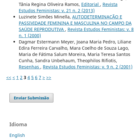
Tânia Regina Oliveira Ramos,
Editorial
,
Revista
Estudos Feministas: v. 21 n. 2 (2013)
Luzinete Simões Minella,
AUTODETERMINAÇÃO E
PASSIVIDADE FEMININA E MASCULINA NO CAMPO DA
SAÚDE REPRODUTIVA
,
Revista Estudos Feministas: v. 8
n. 1 (2000)
Dagmar Estermann Meyer, Joana Maria Pedro, Liliane
Edira Ferreira Carvalho, Mara Coelho de Souza Lago,
Maria de Fátima Salum Moreira, Maria Teresa Santos
Cunha, Sandra Unbehaum, Theophilos Rifiotis,
Resenhas
,
Revista Estudos Feministas: v. 9 n. 2 (2001)
<<
<
1
2
3
4
5
6
7
>
>>
Enviar Submissão
Idioma
English