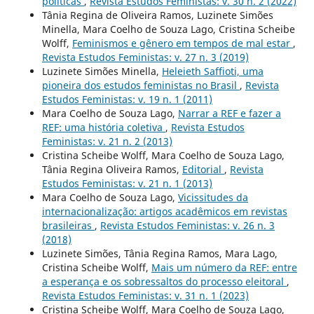
políticas
,
Revista Estudos Feministas: v. 30 n. 2 (2022)
Tânia Regina de Oliveira Ramos, Luzinete Simões
Minella, Mara Coelho de Souza Lago, Cristina Scheibe
Wolff,
Feminismos e gênero em tempos de mal estar
,
Revista Estudos Feministas: v. 27 n. 3 (2019)
Luzinete Simões Minella,
Heleieth Saffioti, uma
pioneira dos estudos feministas no Brasil
,
Revista
Estudos Feministas: v. 19 n. 1 (2011)
Mara Coelho de Souza Lago,
Narrar a REF e fazer a
REF: uma história coletiva
,
Revista Estudos
Feministas: v. 21 n. 2 (2013)
Cristina Scheibe Wolff, Mara Coelho de Souza Lago,
Tânia Regina Oliveira Ramos,
Editorial
,
Revista
Estudos Feministas: v. 21 n. 1 (2013)
Mara Coelho de Souza Lago,
Vicissitudes da
internacionalização: artigos acadêmicos em revistas
brasileiras
,
Revista Estudos Feministas: v. 26 n. 3
(2018)
Luzinete Simões, Tânia Regina Ramos, Mara Lago,
Cristina Scheibe Wolff,
Mais um número da REF: entre
a esperança e os sobressaltos do processo eleitoral
,
Revista Estudos Feministas: v. 31 n. 1 (2023)
Cristina Scheibe Wolff, Mara Coelho de Souza Lago,