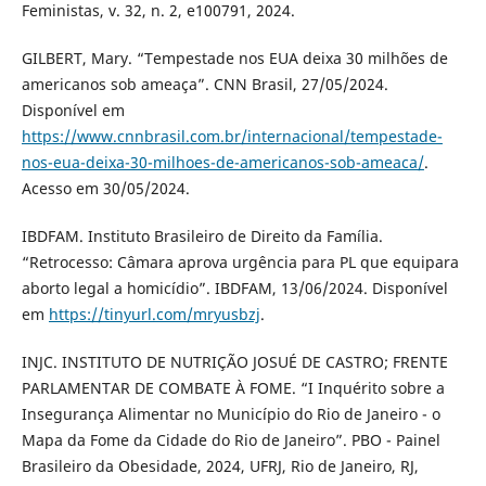
Feministas, v. 32, n. 2, e100791, 2024.
GILBERT, Mary. “Tempestade nos EUA deixa 30 milhões de
americanos sob ameaça”. CNN Brasil, 27/05/2024.
Disponível em
https://www.cnnbrasil.com.br/internacional/tempestade-
nos-eua-deixa-30-milhoes-de-americanos-sob-ameaca/
.
Acesso em 30/05/2024.
IBDFAM. Instituto Brasileiro de Direito da Família.
“Retrocesso: Câmara aprova urgência para PL que equipara
aborto legal a homicídio”. IBDFAM, 13/06/2024. Disponível
em
https://tinyurl.com/mryusbzj
.
INJC. INSTITUTO DE NUTRIÇÃO JOSUÉ DE CASTRO; FRENTE
PARLAMENTAR DE COMBATE À FOME. “I Inquérito sobre a
Insegurança Alimentar no Município do Rio de Janeiro - o
Mapa da Fome da Cidade do Rio de Janeiro”. PBO - Painel
Brasileiro da Obesidade, 2024, UFRJ, Rio de Janeiro, RJ,