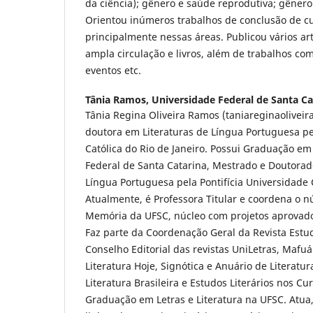
da ciência); gênero e saúde reprodutiva; gênero
Orientou inúmeros trabalhos de conclusão de cur
principalmente nessas áreas. Publicou vários ar
ampla circulação e livros, além de trabalhos co
eventos etc.
Tânia Ramos,
Universidade Federal de Santa Ca
Tânia Regina Oliveira Ramos (taniareginaolive
doutora em Literaturas de Língua Portuguesa pel
Católica do Rio de Janeiro. Possui Graduação em
Federal de Santa Catarina, Mestrado e Doutorad
Língua Portuguesa pela Pontifícia Universidade C
Atualmente, é Professora Titular e coordena o nú
Memória da UFSC, núcleo com projetos aprovad
Faz parte da Coordenação Geral da Revista Estu
Conselho Editorial das revistas UniLetras, Mafuá
Literatura Hoje, Signótica e Anuário de Literatur
Literatura Brasileira e Estudos Literários nos C
Graduação em Letras e Literatura na UFSC. Atua