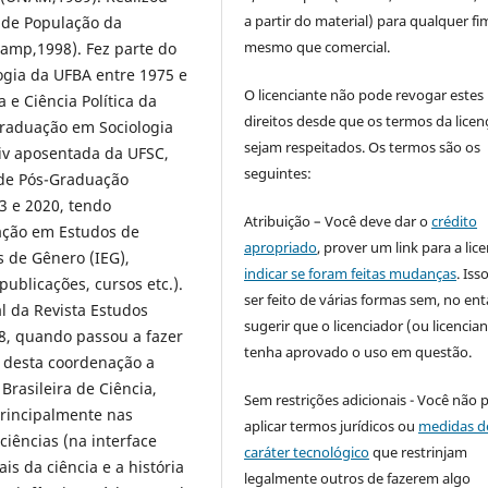
a partir do material) para qualquer fi
 de População da
mesmo que comercial.
amp,1998). Fez parte do
gia da UFBA entre 1975 e
O licenciante não pode revogar estes
 e Ciência Política da
direitos desde que os termos da licen
Graduação em Sociologia
sejam respeitados. Os termos são os
 iv aposentada da UFSC,
seguintes:
 de Pós-Graduação
3 e 2020, tendo
Atribuição – Você deve dar o
crédito
ação em Estudos de
apropriado
, prover um link para a lic
s de Gênero (IEG),
indicar se foram feitas mudanças
. Is
publicações, cursos etc.).
ser feito de várias formas sem, no ent
al da Revista Estudos
sugerir que o licenciador (ou licencian
08, quando passou a fazer
tenha aprovado o uso em questão.
te desta coordenação a
rasileira de Ciência,
Sem restrições adicionais - Você não 
principalmente nas
aplicar termos jurídicos ou
medidas d
ciências (na interface
caráter tecnológico
que restrinjam
ais da ciência e a história
legalmente outros de fazerem algo