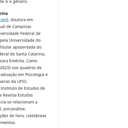
de si e gênero.
rina
com
), doutora em
dual de Campinas
versidade Federal de
pela Universidade do
Titular aposentada do
eral de Santa Catarina,
essora Emérita. Como
-2023) nos quadros de
aduação em Psicologia e
manas da UFSC.
Instituto de Estudos de
a Revista Estudos
cia se relacionam a
, psicanálise,
ções de livro, coletâneas
imentos.