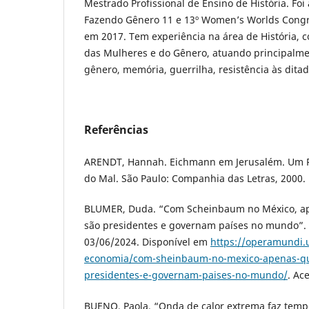
Mestrado Profissional de Ensino de História. Fo
Fazendo Gênero 11 e 13º Women’s Worlds Congr
em 2017. Tem experiência na área de História, 
das Mulheres e do Gênero, atuando principalme
gênero, memória, guerrilha, resistência às dita
Referências
ARENDT, Hannah. Eichmann em Jerusalém. Um R
do Mal. São Paulo: Companhia das Letras, 2000.
BLUMER, Duda. “Com Scheinbaum no México, a
são presidentes e governam países no mundo”.
03/06/2024. Disponível em
https://operamundi.u
economia/com-sheinbaum-no-mexico-apenas-qu
presidentes-e-governam-paises-no-mundo/
. Ac
BUENO, Paola. “Onda de calor extrema faz tem