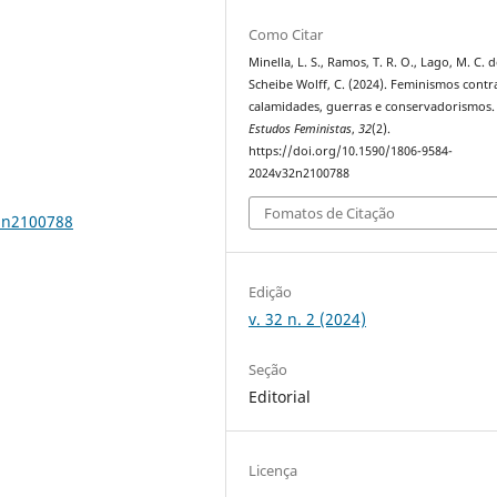
Como Citar
Minella, L. S., Ramos, T. R. O., Lago, M. C. d
Scheibe Wolff, C. (2024). Feminismos contr
calamidades, guerras e conservadorismos
Estudos Feministas
,
32
(2).
https://doi.org/10.1590/1806-9584-
2024v32n2100788
Fomatos de Citação
32n2100788
Edição
v. 32 n. 2 (2024)
Seção
Editorial
Licença