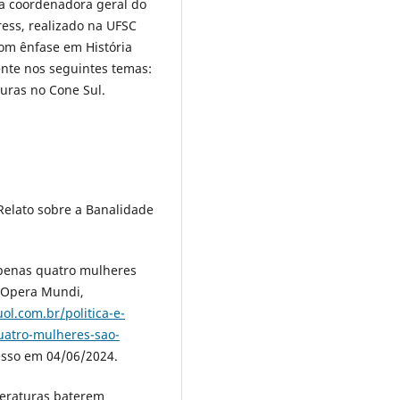
i a coordenadora geral do
ess, realizado na UFSC
com ênfase em História
nte nos seguintes temas:
duras no Cone Sul.
elato sobre a Banalidade
penas quatro mulheres
 Opera Mundi,
ol.com.br/politica-e-
atro-mulheres-sao-
esso em 04/06/2024.
peraturas baterem