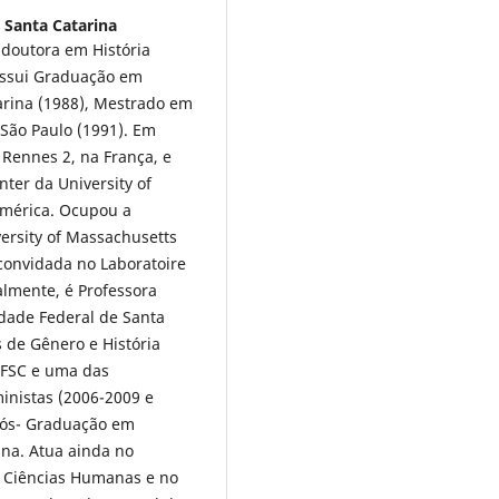
 Santa Catarina
 doutora em História
Possui Graduação em
arina (1988), Mestrado em
e São Paulo (1991). Em
 Rennes 2, na França, e
nter da University of
América. Ocupou a
versity of Massachusetts
 convidada no Laboratoire
ualmente, é Professora
idade Federal de Santa
s de Gênero e História
UFSC e uma das
inistas (2006-2009 e
Pós- Graduação em
ina. Atua ainda no
m Ciências Humanas e no