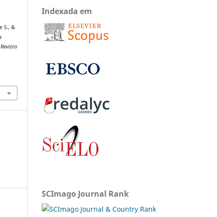
Indexada em
e S., &
a
.
Revista
SCImago Journal Rank