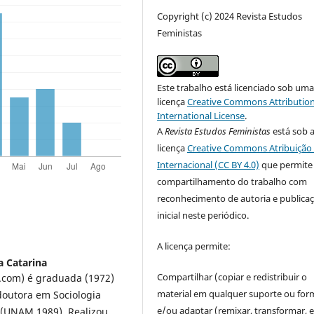
Copyright (c) 2024 Revista Estudos
Feministas
Este trabalho está licenciado sob um
licença
Creative Commons Attribution
International License
.
A
Revista Estudos Feministas
está sob 
licença
Creative Commons Atribuição 
Internacional (CC BY 4.0)
que permite
compartilhamento do trabalho com
reconhecimento de autoria e publica
inicial neste periódico.
A licença permite:
a Catarina
Compartilhar (copiar e redistribuir o
.com) é graduada (1972)
material em qualquer suporte ou for
doutora em Sociologia
e/ou adaptar (remixar, transformar, e 
 (UNAM,1989). Realizou