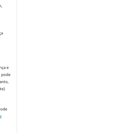
m,
ça
ença e
so pode
anto,
te)
pode
e