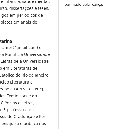
 e infância; saúde mental.
permitido pela licença.
so, dissertações e teses,
tigos em periódicos de
mpletos em anais de
tarina
iraramos@gmail.com) é
a Pontifícia Universidade
 Letras pela Universidade
o em Literaturas de
atólica do Rio de Janeiro.
cleo Literatura e
os pela FAPESC e CNPq.
dos Feministas e do
 Ciências e Letras,
a. É professora de
ursos de Graduação e Pós-
, pesquisa e publica nas