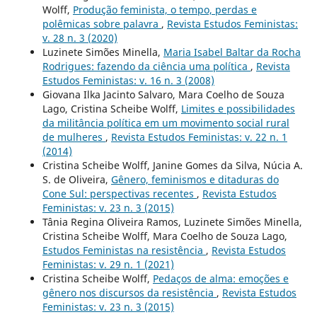
Wolff,
Produção feminista, o tempo, perdas e
polêmicas sobre palavra
,
Revista Estudos Feministas:
v. 28 n. 3 (2020)
Luzinete Simões Minella,
Maria Isabel Baltar da Rocha
Rodrigues: fazendo da ciência uma política
,
Revista
Estudos Feministas: v. 16 n. 3 (2008)
Giovana Ilka Jacinto Salvaro, Mara Coelho de Souza
Lago, Cristina Scheibe Wolff,
Limites e possibilidades
da militância política em um movimento social rural
de mulheres
,
Revista Estudos Feministas: v. 22 n. 1
(2014)
Cristina Scheibe Wolff, Janine Gomes da Silva, Núcia A.
S. de Oliveira,
Gênero, feminismos e ditaduras do
Cone Sul: perspectivas recentes
,
Revista Estudos
Feministas: v. 23 n. 3 (2015)
Tânia Regina Oliveira Ramos, Luzinete Simões Minella,
Cristina Scheibe Wolff, Mara Coelho de Souza Lago,
Estudos Feministas na resistência
,
Revista Estudos
Feministas: v. 29 n. 1 (2021)
Cristina Scheibe Wolff,
Pedaços de alma: emoções e
gênero nos discursos da resistência
,
Revista Estudos
Feministas: v. 23 n. 3 (2015)