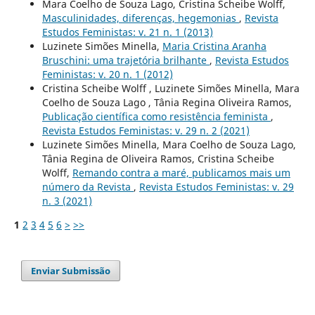
Mara Coelho de Souza Lago, Cristina Scheibe Wolff,
Masculinidades, diferenças, hegemonias
,
Revista
Estudos Feministas: v. 21 n. 1 (2013)
Luzinete Simões Minella,
Maria Cristina Aranha
Bruschini: uma trajetória brilhante
,
Revista Estudos
Feministas: v. 20 n. 1 (2012)
Cristina Scheibe Wolff , Luzinete Simões Minella, Mara
Coelho de Souza Lago , Tânia Regina Oliveira Ramos,
Publicação científica como resistência feminista
,
Revista Estudos Feministas: v. 29 n. 2 (2021)
Luzinete Simões Minella, Mara Coelho de Souza Lago,
Tânia Regina de Oliveira Ramos, Cristina Scheibe
Wolff,
Remando contra a maré, publicamos mais um
número da Revista
,
Revista Estudos Feministas: v. 29
n. 3 (2021)
1
2
3
4
5
6
>
>>
Enviar Submissão