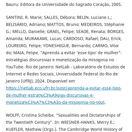
Bauru: Editora da Universidade do Sagrado Coração, 2005.
SANTINI, R. Marie; SALLES, Débora; BELIN, Luciane L.;
BELISÁRIO, Adriano; MATTOS, Bruno; MEDEIROS, Stéphanie
G.; MELLO, Danielle; GRAEL, Felipe; SEADE, Renata; BORGES,
Amanda; MURAKAMI, Lucas; CARDOSO, Rafael; DAU, Erick;
LOUREIRO, Felipe; YONESHIGUE, Bernardo; CARMO, Vitor
do; MAIA, Felipe. “Aprenda a evitar ‘esse tipo’ de mulher”:
estratégias discursivas e monetização da misoginia no
YouTube. Rio de Janeiro: NetLab - Laboratório de Estudos de
Internet e Redes Sociais, Universidade Federal do Rio de
Janeiro (UFRJ), 2024. Disponível em
https://netlab.eco.ufrj.br/post/aprenda-a-evitar-esse-tipo-
de-mulher-estrat%C3%A9gias-discursivas-e-
monetiza%C3%A7%C3%A3o-da-misoginia-no-yout
.
WOLFF, Cristina Scheibe. “Sexualities and Dictatorships of
the Twentieth Century”. In: WIESNER-HANKS, Merry E.;
KUEFLER, Mathew (Orgs.). The Cambridge World History of