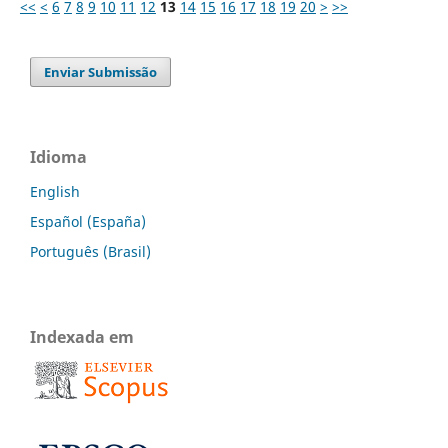
<<
<
6
7
8
9
10
11
12
13
14
15
16
17
18
19
20
>
>>
Enviar Submissão
Idioma
English
Español (España)
Português (Brasil)
Indexada em