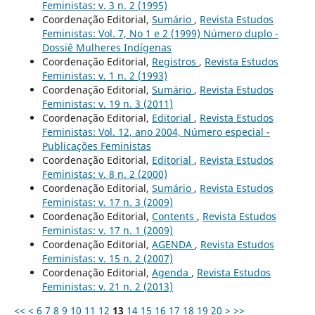
Feministas: v. 3 n. 2 (1995)
Coordenação Editorial,
Sumário
,
Revista Estudos
Feministas: Vol. 7, No 1 e 2 (1999) Número duplo -
Dossiê Mulheres Indígenas
Coordenação Editorial,
Registros
,
Revista Estudos
Feministas: v. 1 n. 2 (1993)
Coordenação Editorial,
Sumário
,
Revista Estudos
Feministas: v. 19 n. 3 (2011)
Coordenação Editorial,
Editorial
,
Revista Estudos
Feministas: Vol. 12, ano 2004, Número especial -
Publicações Feministas
Coordenação Editorial,
Editorial
,
Revista Estudos
Feministas: v. 8 n. 2 (2000)
Coordenação Editorial,
Sumário
,
Revista Estudos
Feministas: v. 17 n. 3 (2009)
Coordenação Editorial,
Contents
,
Revista Estudos
Feministas: v. 17 n. 1 (2009)
Coordenação Editorial,
AGENDA
,
Revista Estudos
Feministas: v. 15 n. 2 (2007)
Coordenação Editorial,
Agenda
,
Revista Estudos
Feministas: v. 21 n. 2 (2013)
<<
<
6
7
8
9
10
11
12
13
14
15
16
17
18
19
20
>
>>