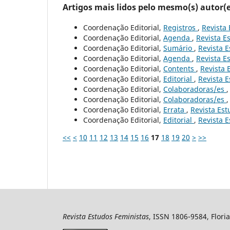
Artigos mais lidos pelo mesmo(s) autor(e
Coordenação Editorial,
Registros
,
Revista 
Coordenação Editorial,
Agenda
,
Revista Es
Coordenação Editorial,
Sumário
,
Revista E
Coordenação Editorial,
Agenda
,
Revista Es
Coordenação Editorial,
Contents
,
Revista 
Coordenação Editorial,
Editorial
,
Revista E
Coordenação Editorial,
Colaboradoras/es
Coordenação Editorial,
Colaboradoras/es
Coordenação Editorial,
Errata
,
Revista Est
Coordenação Editorial,
Editorial
,
Revista E
<<
<
10
11
12
13
14
15
16
17
18
19
20
>
>>
Revista Estudos Feministas
, ISSN 1806-9584, Floria