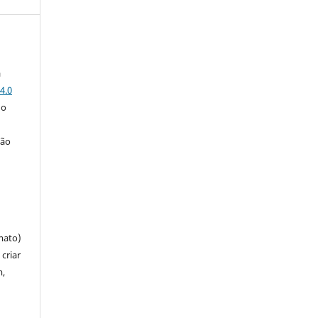
a
4.0
 o
ção
mato)
criar
m,