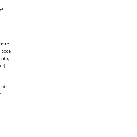
ça
ença e
so pode
anto,
te)
pode
e