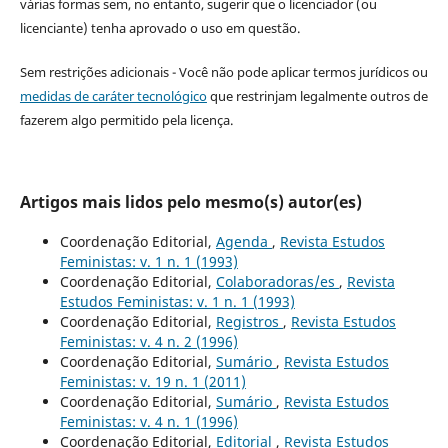
várias formas sem, no entanto, sugerir que o licenciador (ou
licenciante) tenha aprovado o uso em questão.
Sem restrições adicionais - Você não pode aplicar termos jurídicos ou
medidas de caráter tecnológico
que restrinjam legalmente outros de
fazerem algo permitido pela licença.
Artigos mais lidos pelo mesmo(s) autor(es)
Coordenação Editorial,
Agenda
,
Revista Estudos
Feministas: v. 1 n. 1 (1993)
Coordenação Editorial,
Colaboradoras/es
,
Revista
Estudos Feministas: v. 1 n. 1 (1993)
Coordenação Editorial,
Registros
,
Revista Estudos
Feministas: v. 4 n. 2 (1996)
Coordenação Editorial,
Sumário
,
Revista Estudos
Feministas: v. 19 n. 1 (2011)
Coordenação Editorial,
Sumário
,
Revista Estudos
Feministas: v. 4 n. 1 (1996)
Coordenação Editorial,
Editorial
,
Revista Estudos