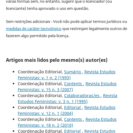
várias formas sem, no entanto, sugerir que o licenciador (ou
licenciante) tenha aprovado o uso em questão.
Sem restrições adicionais - Você não pode aplicar termos jurídicos ou
medidas de caráter tecnológico
que restrinjam legalmente outros de
fazerem algo permitido pela licença.
Artigos mais lidos pelo mesmo(s) autor(es)
Coordenação Editorial,
Sumário
,
Revista Estudos
Feministas: v. 1 n. 2 (1993)
Coordenação Editorial,
Contents
,
Revista Estudos
Feministas: v. 15 n. 3 (2007)
Coordenação Editorial,
Colaboradoras/es
,
Revista
Estudos Feministas: v. 3 n. 1 (1995)
Coordenação Editorial,
Editorial
,
Revista Estudos
Feministas: v. 12 n. 1 (2004)
Coordenação Editorial,
Contents
,
Revista Estudos
Feministas: v. 18 n. 2 (2010)
Coordenação Editorial,
Editorial
,
Revista Estudos