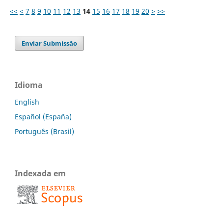
<<
<
7
8
9
10
11
12
13
14
15
16
17
18
19
20
>
>>
Enviar Submissão
Idioma
English
Español (España)
Português (Brasil)
Indexada em