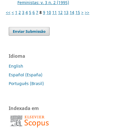
Feministas: v. 3 n. 2 (1995)
<<
<
1
2
3
4
5
6
7
8
9
10
11
12
13
14
15
>
>>
Enviar Submissão
Idioma
English
Español (España)
Português (Brasil)
Indexada em