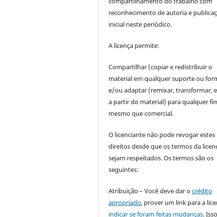
compartilhamento do trabalho com
reconhecimento de autoria e publica
inicial neste periódico.
A licença permite:
Compartilhar (copiar e redistribuir o
material em qualquer suporte ou for
e/ou adaptar (remixar, transformar, e 
a partir do material) para qualquer fi
mesmo que comercial.
O licenciante não pode revogar estes
direitos desde que os termos da licen
sejam respeitados. Os termos são os
seguintes:
Atribuição – Você deve dar o
crédito
apropriado
, prover um link para a lic
indicar se foram feitas mudanças
. Is