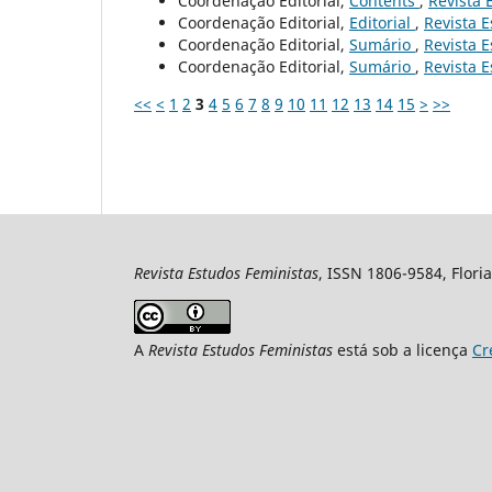
Coordenação Editorial,
Contents
,
Revista 
Coordenação Editorial,
Editorial
,
Revista E
Coordenação Editorial,
Sumário
,
Revista E
Coordenação Editorial,
Sumário
,
Revista E
<<
<
1
2
3
4
5
6
7
8
9
10
11
12
13
14
15
>
>>
Revista Estudos Feministas
, ISSN 1806-9584, Floria
A
Revista Estudos Feministas
está sob a licença
Cr