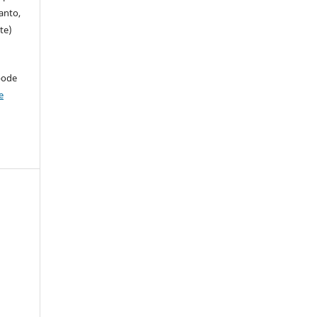
anto,
te)
pode
e