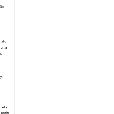
ção
mato)
criar
m,
ça
ença e
so pode