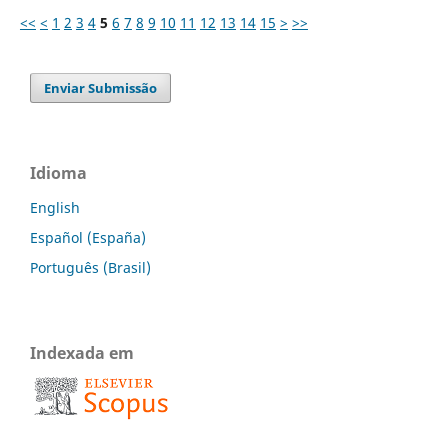
<<
<
1
2
3
4
5
6
7
8
9
10
11
12
13
14
15
>
>>
Enviar Submissão
Idioma
English
Español (España)
Português (Brasil)
Indexada em