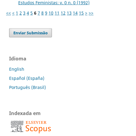
Estudos Feministas: v. 0 n. 0 (1992)
<<
<
1
2
3
4
5
6
7
8
9
10
11
12
13
14
15
>
>>
Enviar Submissão
Idioma
English
Español (España)
Português (Brasil)
Indexada em