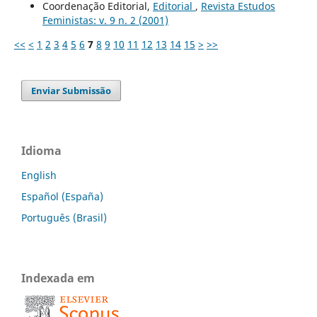
Coordenação Editorial,
Editorial
,
Revista Estudos
Feministas: v. 9 n. 2 (2001)
<<
<
1
2
3
4
5
6
7
8
9
10
11
12
13
14
15
>
>>
Enviar Submissão
Idioma
English
Español (España)
Português (Brasil)
Indexada em