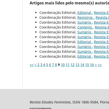
Artigos mais lidos pelo mesmo(s) autor(e
Coordenação Editorial,
Editorial
,
Revista E
Coordenação Editorial,
Registros
,
Revista 
Coordenação Editorial,
Sumário
,
Revista E
Coordenação Editorial,
Contents
,
Revista 
Coordenação Editorial,
Sumário
,
Revista E
Coordenação Editorial,
Sumário
,
Revista E
Coordenação Editorial,
Editorial
,
Revista E
Coordenação Editorial,
Sumário
,
Revista E
Coordenação Editorial,
Sumário
,
Revista E
Coordenação Editorial,
Editorial
,
Revista E
<<
<
2
3
4
5
6
7
8
9
10
11
12
13
14
15
16
>
>>
Revista Estudos Feministas
, ISSN 1806-9584, Floria