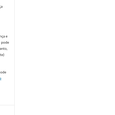
ça
ença e
so pode
anto,
te)
pode
e