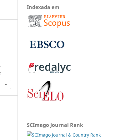
Indexada em
s
x
SCImago Journal Rank