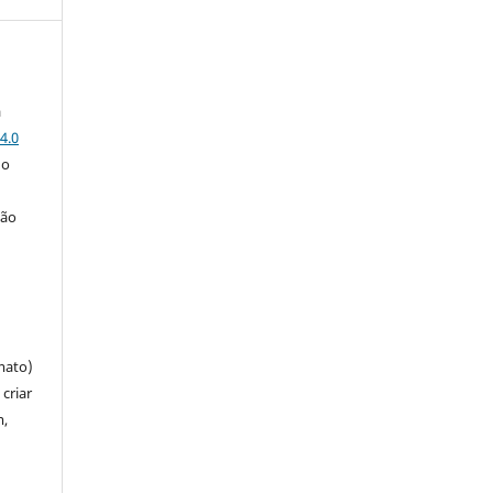
a
4.0
 o
ção
mato)
criar
m,