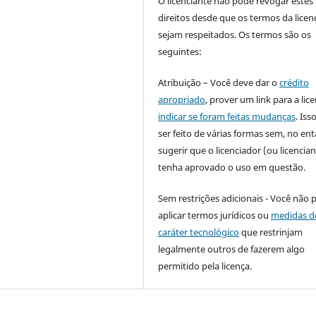
O licenciante não pode revogar estes
direitos desde que os termos da licen
sejam respeitados. Os termos são os
seguintes:
Atribuição – Você deve dar o
crédito
apropriado
, prover um link para a lic
indicar se foram feitas mudanças
. Is
ser feito de várias formas sem, no ent
sugerir que o licenciador (ou licencian
tenha aprovado o uso em questão.
Sem restrições adicionais - Você não 
aplicar termos jurídicos ou
medidas d
caráter tecnológico
que restrinjam
legalmente outros de fazerem algo
permitido pela licença.