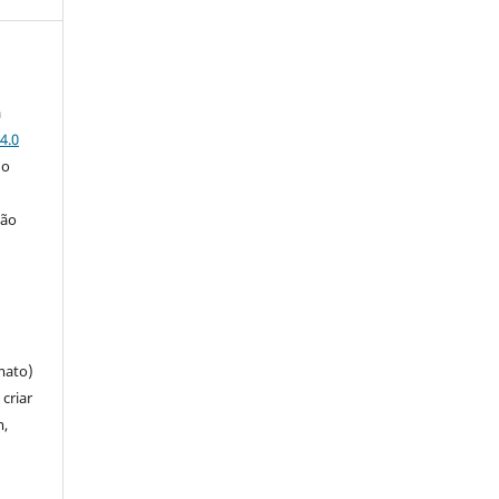
a
4.0
 o
ção
mato)
criar
m,