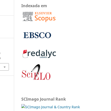
Indexada em
s
x
SCImago Journal Rank