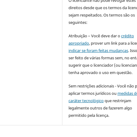
O licenciante não pode revogar estes
direitos desde que os termos da licen
sejam respeitados. Os termos são os
seguintes:
Atribuição – Você deve dar o
crédito
apropriado
, prover um link para a lic
indicar se foram feitas mudanças
. Is
ser feito de várias formas sem, no ent
sugerir que o licenciador (ou licencian
tenha aprovado o uso em questão.
Sem restrições adicionais - Você não 
aplicar termos jurídicos ou
medidas d
caráter tecnológico
que restrinjam
legalmente outros de fazerem algo
permitido pela licença.