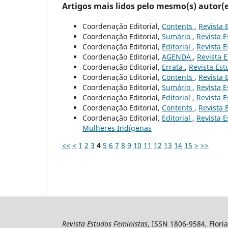
Artigos mais lidos pelo mesmo(s) autor(e
Coordenação Editorial,
Contents
,
Revista 
Coordenação Editorial,
Sumário
,
Revista E
Coordenação Editorial,
Editorial
,
Revista E
Coordenação Editorial,
AGENDA
,
Revista E
Coordenação Editorial,
Errata
,
Revista Est
Coordenação Editorial,
Contents
,
Revista 
Coordenação Editorial,
Sumário
,
Revista E
Coordenação Editorial,
Editorial
,
Revista E
Coordenação Editorial,
Contents
,
Revista 
Coordenação Editorial,
Editorial
,
Revista E
Mulheres Indígenas
<<
<
1
2
3
4
5
6
7
8
9
10
11
12
13
14
15
>
>>
Revista Estudos Feministas
, ISSN 1806-9584, Floria