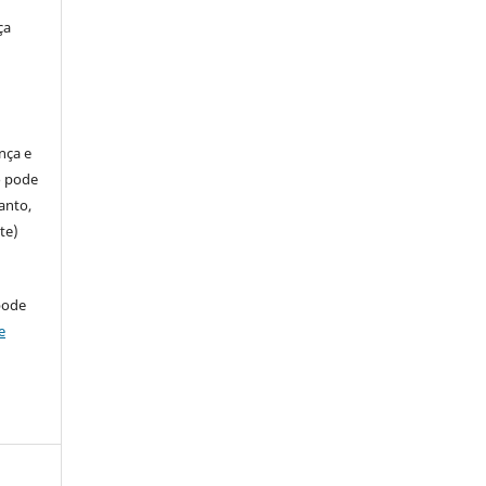
ça
ença e
so pode
anto,
te)
pode
e