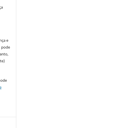
ça
ença e
so pode
anto,
te)
pode
e