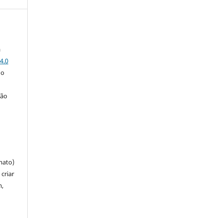
a
4.0
 o
ção
mato)
criar
m,