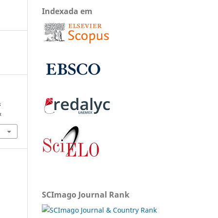
Indexada em
s
x
SCImago Journal Rank