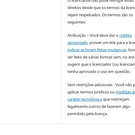
O licenciante não pode revogar estes
direitos desde que os termos da licen
sejam respeitados. Os termos são os
seguintes:
Atribuição – Você deve dar o
crédito
apropriado
, prover um link para a lic
indicar se foram feitas mudanças
. Is
ser feito de várias formas sem, no ent
sugerir que o licenciador (ou licencian
tenha aprovado o uso em questão.
Sem restrições adicionais - Você não 
aplicar termos jurídicos ou
medidas d
caráter tecnológico
que restrinjam
legalmente outros de fazerem algo
permitido pela licença.