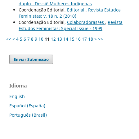
duplo - Dossiê Mulheres Indígenas
Coordenação Editorial,
Editorial
,
Revista Estudos
Feministas: v. 18 n. 2 (2010)
Coordenação Editorial,
Colaboradoras/es
,
Revista
Estudos Feministas: Special Issue - 1999
<<
<
4
5
6
7
8
9
10
11
12
13
14
15
16
17
18
>
>>
Enviar Submissão
Idioma
English
Español (España)
Português (Brasil)