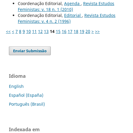
Coordenação Editorial,
Agenda
,
Revista Estudos
Feministas: v. 18 n. 1 (2010)
Coordenação Editorial,
Editorial
,
Revista Estudos
Feministas: v. 4 n. 2 (1996)
<<
<
7
8
9
10
11
12
13
14
15
16
17
18
19
20
>
>>
Enviar Submissão
Idioma
English
Español (España)
Português (Brasil)
Indexada em