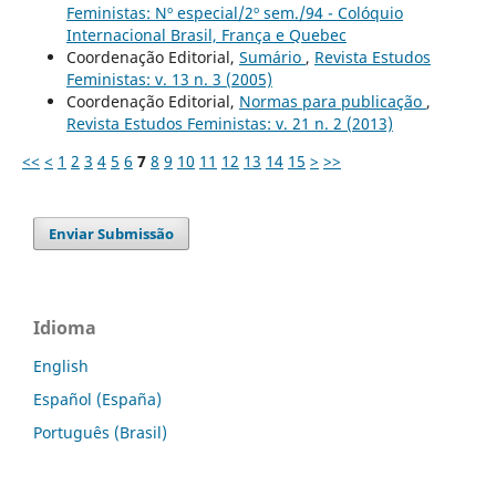
Feministas: Nº especial/2º sem./94 - Colóquio
Internacional Brasil, França e Quebec
Coordenação Editorial,
Sumário
,
Revista Estudos
Feministas: v. 13 n. 3 (2005)
Coordenação Editorial,
Normas para publicação
,
Revista Estudos Feministas: v. 21 n. 2 (2013)
<<
<
1
2
3
4
5
6
7
8
9
10
11
12
13
14
15
>
>>
Enviar Submissão
Idioma
English
Español (España)
Português (Brasil)