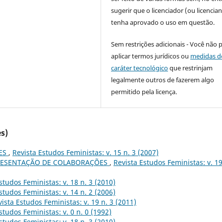
sugerir que o licenciador (ou licencian
tenha aprovado o uso em questão.
Sem restrições adicionais - Você não 
aplicar termos jurídicos ou
medidas d
caráter tecnológico
que restrinjam
legalmente outros de fazerem algo
permitido pela licença.
s)
ES
,
Revista Estudos Feministas: v. 15 n. 3 (2007)
RESENTAÇÃO DE COLABORAÇÕES
,
Revista Estudos Feministas: v. 19
studos Feministas: v. 18 n. 3 (2010)
studos Feministas: v. 14 n. 2 (2006)
ista Estudos Feministas: v. 19 n. 3 (2011)
studos Feministas: v. 0 n. 0 (1992)
studos Feministas: v. 18 n. 3 (2010)