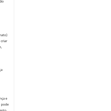
ção
mato)
criar
m,
ça
ença e
so pode
anto,