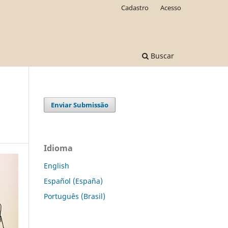
Cadastro
Acesso
Buscar
Enviar Submissão
Idioma
English
Español (España)
Português (Brasil)