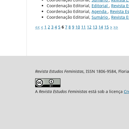
Coordenação Editorial,
Editorial
,
Revista E
Coordenação Editorial,
Agenda
,
Revista Es
Coordenação Editorial,
Sumário
,
Revista E
<<
<
1
2
3
4
5
6
7
8
9
10
11
12
13
14
15
>
>>
Revista Estudos Feministas
, ISSN 1806-9584, Floria
A
Revista Estudos Feministas
está sob a licença
Cr