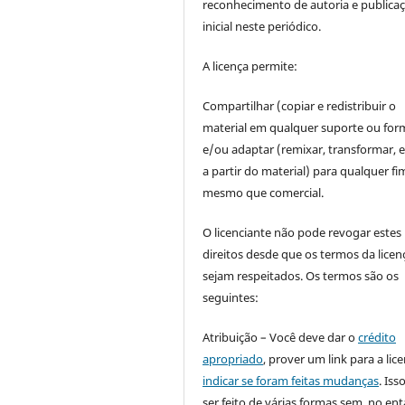
reconhecimento de autoria e publica
inicial neste periódico.
A licença permite:
Compartilhar (copiar e redistribuir o
material em qualquer suporte ou for
e/ou adaptar (remixar, transformar, e 
a partir do material) para qualquer fi
mesmo que comercial.
O licenciante não pode revogar estes
direitos desde que os termos da licen
sejam respeitados. Os termos são os
seguintes:
Atribuição – Você deve dar o
crédito
apropriado
, prover um link para a lic
indicar se foram feitas mudanças
. Is
ser feito de várias formas sem, no ent