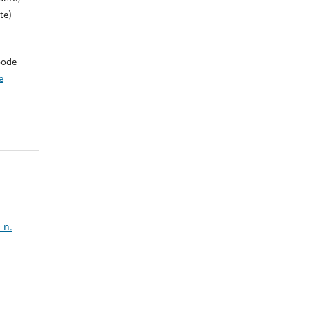
te)
pode
e
 n.