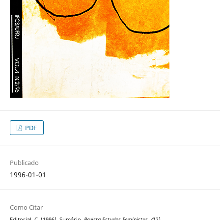
PDF
Publicado
1996-01-01
Como Citar
Editorial, C. (1996). Sumário.
Revista Estudos Feministas
,
4
(2).