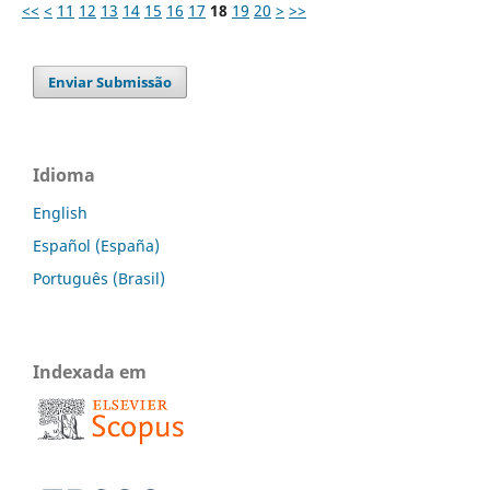
<<
<
11
12
13
14
15
16
17
18
19
20
>
>>
Enviar Submissão
Idioma
English
Español (España)
Português (Brasil)
Indexada em