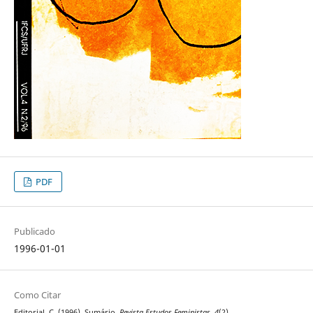
PDF
Publicado
1996-01-01
Como Citar
Editorial, C. (1996). Sumário.
Revista Estudos Feministas
,
4
(2).