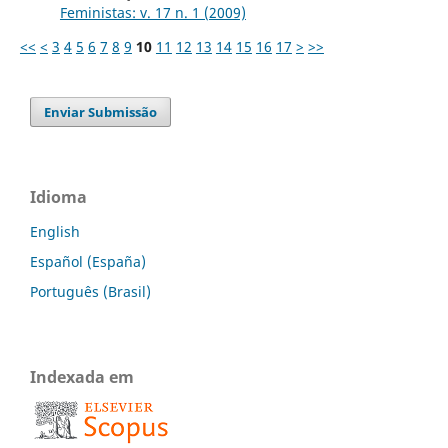
Feministas: v. 17 n. 1 (2009)
<<
<
3
4
5
6
7
8
9
10
11
12
13
14
15
16
17
>
>>
Enviar Submissão
Idioma
English
Español (España)
Português (Brasil)
Indexada em