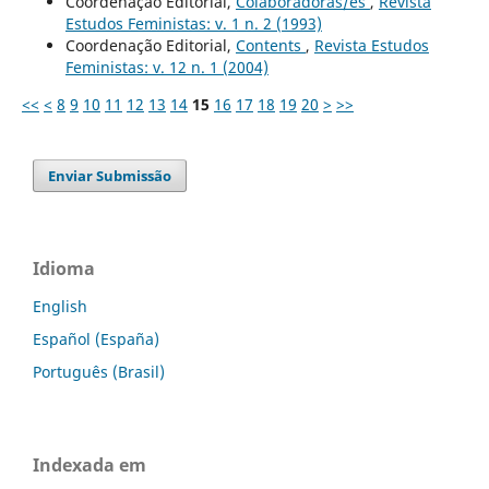
Coordenação Editorial,
Colaboradoras/es
,
Revista
Estudos Feministas: v. 1 n. 2 (1993)
Coordenação Editorial,
Contents
,
Revista Estudos
Feministas: v. 12 n. 1 (2004)
<<
<
8
9
10
11
12
13
14
15
16
17
18
19
20
>
>>
Enviar Submissão
Idioma
English
Español (España)
Português (Brasil)
Indexada em