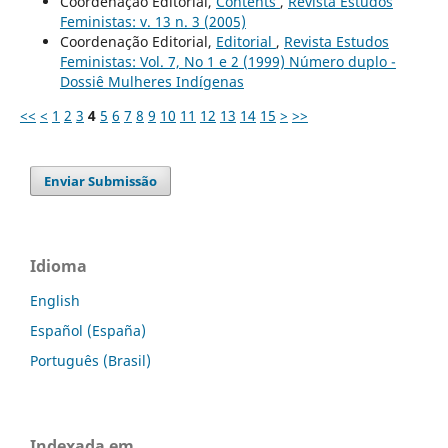
Coordenação Editorial,
Contents
,
Revista Estudos
Feministas: v. 13 n. 3 (2005)
Coordenação Editorial,
Editorial
,
Revista Estudos
Feministas: Vol. 7, No 1 e 2 (1999) Número duplo -
Dossiê Mulheres Indígenas
<<
<
1
2
3
4
5
6
7
8
9
10
11
12
13
14
15
>
>>
Enviar Submissão
Idioma
English
Español (España)
Português (Brasil)
Indexada em