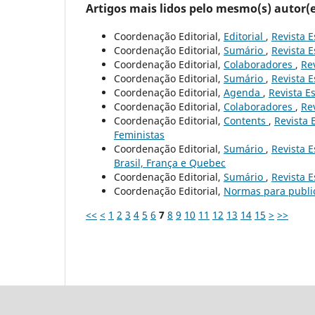
Artigos mais lidos pelo mesmo(s) autor(e
Coordenação Editorial,
Editorial
,
Revista E
Coordenação Editorial,
Sumário
,
Revista E
Coordenação Editorial,
Colaboradores
,
Rev
Coordenação Editorial,
Sumário
,
Revista E
Coordenação Editorial,
Agenda
,
Revista Es
Coordenação Editorial,
Colaboradores
,
Rev
Coordenação Editorial,
Contents
,
Revista 
Feministas
Coordenação Editorial,
Sumário
,
Revista E
Brasil, França e Quebec
Coordenação Editorial,
Sumário
,
Revista E
Coordenação Editorial,
Normas para publ
<<
<
1
2
3
4
5
6
7
8
9
10
11
12
13
14
15
>
>>