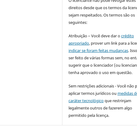
O licenciante não pode revogar estes
direitos desde que os termos da licen
sejam respeitados. Os termos são os
seguintes:
Atribuição – Você deve dar o
crédito
apropriado
, prover um link para a lic
indicar se foram feitas mudanças
. Is
ser feito de várias formas sem, no ent
sugerir que o licenciador (ou licencian
tenha aprovado o uso em questão.
Sem restrições adicionais - Você não 
aplicar termos jurídicos ou
medidas d
caráter tecnológico
que restrinjam
legalmente outros de fazerem algo
permitido pela licença.