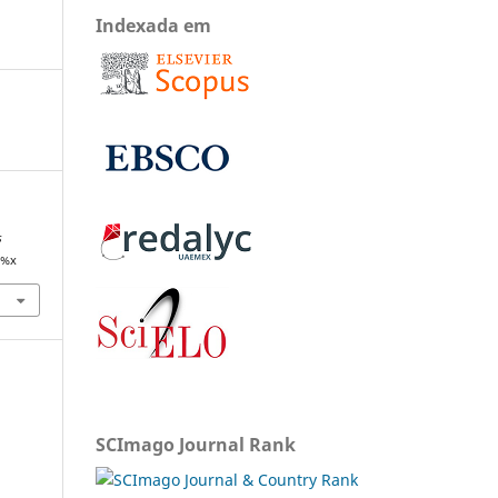
Indexada em
s
/%x
SCImago Journal Rank