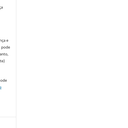
ça
ença e
so pode
anto,
te)
pode
e