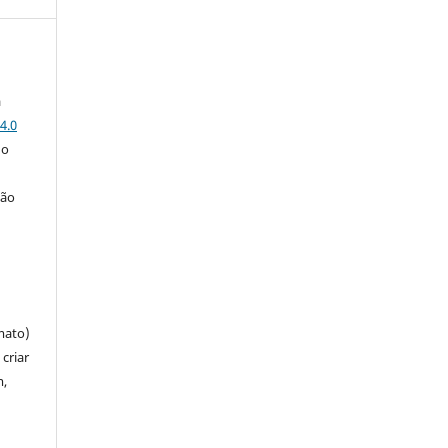
a
4.0
 o
ção
mato)
criar
m,